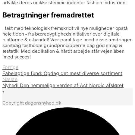
udvikle deres unikke stemme indenfor fashion industrien!
Betragtninger fremadrettet
I takt med teknologisk fremskridt vil nye muligheder opstå
hele tiden - fra bæredygtighedsinitiativer over digitale
platforme & e-handel! Vær parat tage imod disse ændringer
samtidig fastholde grundprincipperne bag god smag &
æstetik! Med dedikation & hårdt arbejde står vejen åben
imod succes!
Forrige
Fabelagtige fund: Opdag det mest diverse sortiment
Næste
Nyhed! Den hemmelige verden af Act Nordic afsløret
•
Copyright dagensnyhed.dk