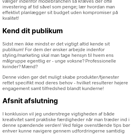
vælger indenfor modebranchen så kræves der ofte
investering af tid såvel som penge; lær hvordan man
effektivt planlægger sit budget uden kompromiser på
kvalitet!
Kend dit publikum
Sidst men ikke mindst er det vigtigt altid kende sit
publikum! For dem der ønsker arbejde indenfor
styling/marketing skal man tage hensyn til hvem ens
målgruppe egentlig er - unge voksne? Professionelle
kvinder? Mænd?
Denne viden gør det muligt skabe produkter/tjenester
rettet specifikt mod deres behov - hvilket resulterer højere
engagement samt tilfredshed blandt kunderne!
Afsnit afslutning
I konklusion vil jeg understrege vigtigheden af både
kreativitet samt praktiske færdigheder når man træder ind i
denne spændende verden! Ved følge ovenstående tips bør
enhver kunne navigere gennem udfordringerne samtidig