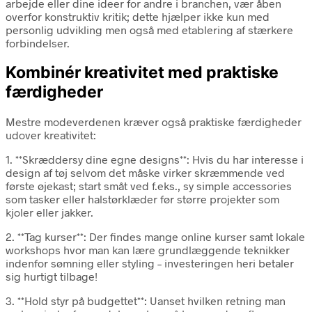
arbejde eller dine ideer for andre i branchen, vær åben
overfor konstruktiv kritik; dette hjælper ikke kun med
personlig udvikling men også med etablering af stærkere
forbindelser.
Kombinér kreativitet med praktiske
færdigheder
Mestre modeverdenen kræver også praktiske færdigheder
udover kreativitet:
1. **Skræddersy dine egne designs**: Hvis du har interesse i
design af tøj selvom det måske virker skræmmende ved
første øjekast; start småt ved f.eks., sy simple accessories
som tasker eller halstørklæder før større projekter som
kjoler eller jakker.
2. **Tag kurser**: Der findes mange online kurser samt lokale
workshops hvor man kan lære grundlæggende teknikker
indenfor sømning eller styling – investeringen heri betaler
sig hurtigt tilbage!
3. **Hold styr på budgettet**: Uanset hvilken retning man