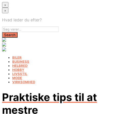
×
×
Hvad leder du efter?
BILER
BUSINESS
HELBRED
HOBBY
LIVSSTIL
MODE
VIRKSOMHED
Praktiske tips til at
mestre