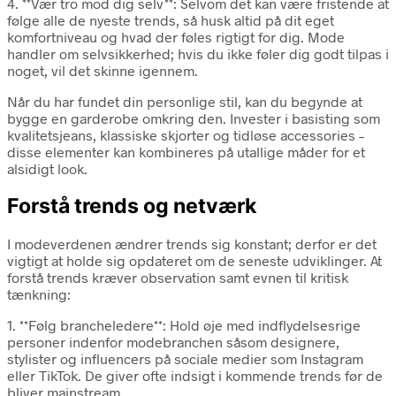
4. **Vær tro mod dig selv**: Selvom det kan være fristende at
følge alle de nyeste trends, så husk altid på dit eget
komfortniveau og hvad der føles rigtigt for dig. Mode
handler om selvsikkerhed; hvis du ikke føler dig godt tilpas i
noget, vil det skinne igennem.
Når du har fundet din personlige stil, kan du begynde at
bygge en garderobe omkring den. Invester i basisting som
kvalitetsjeans, klassiske skjorter og tidløse accessories –
disse elementer kan kombineres på utallige måder for et
alsidigt look.
Forstå trends og netværk
I modeverdenen ændrer trends sig konstant; derfor er det
vigtigt at holde sig opdateret om de seneste udviklinger. At
forstå trends kræver observation samt evnen til kritisk
tænkning:
1. **Følg brancheledere**: Hold øje med indflydelsesrige
personer indenfor modebranchen såsom designere,
stylister og influencers på sociale medier som Instagram
eller TikTok. De giver ofte indsigt i kommende trends før de
bliver mainstream.