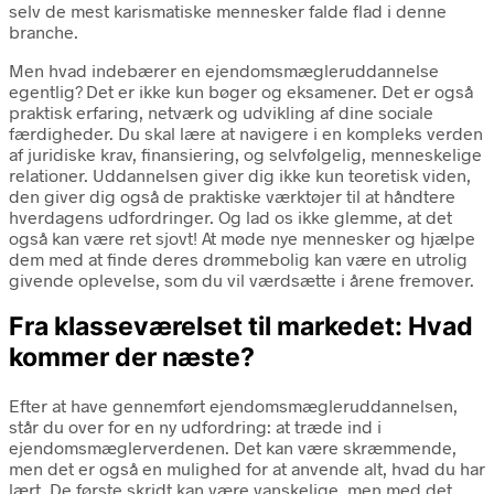
selv de mest karismatiske mennesker falde flad i denne
branche.
Men hvad indebærer en ejendomsmægleruddannelse
egentlig? Det er ikke kun bøger og eksamener. Det er også
praktisk erfaring, netværk og udvikling af dine sociale
færdigheder. Du skal lære at navigere i en kompleks verden
af juridiske krav, finansiering, og selvfølgelig, menneskelige
relationer. Uddannelsen giver dig ikke kun teoretisk viden,
den giver dig også de praktiske værktøjer til at håndtere
hverdagens udfordringer. Og lad os ikke glemme, at det
også kan være ret sjovt! At møde nye mennesker og hjælpe
dem med at finde deres drømmebolig kan være en utrolig
givende oplevelse, som du vil værdsætte i årene fremover.
Fra klasseværelset til markedet: Hvad
kommer der næste?
Efter at have gennemført ejendomsmægleruddannelsen,
står du over for en ny udfordring: at træde ind i
ejendomsmæglerverdenen. Det kan være skræmmende,
men det er også en mulighed for at anvende alt, hvad du har
lært. De første skridt kan være vanskelige, men med det