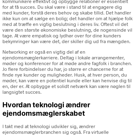
kommunikere effektivt og opbygge relationer er essentielt
for at få succes. Du skal være i stand til at engagere dig
med kunder, forstå deres behov og skabe tillid. Det handler
ikke kun om at sælge en bolig; det handler om at hjælpe folk
med at træffe en vigtig beslutning i deres liv. Oftest vil det
være den største økonomiske beslutning, de nogensinde vil
tage. At være empatisk og lydhør over for dine kunders
bekymringer kan være det, der skiller dig ud fra mængden.
Networking er også en vigtig del af en
ejendomsmæglerkarriere. Deltag i lokale arrangementer,
møder og konferencer for at møde andre fagfolk i branchen.
Jo flere forbindelser du har, jo større er chancerne for at
finde nye kunder og muligheder. Husk, at hver person, du
møder, kan være en potentiel kunde eller kan henvise dig til
en, der er. At opbygge et solidt netværk kan være nøglen til
langsigtet succes.
Hvordan teknologi ændrer
ejendomsmæglerskabet
I takt med at teknologi udvikler sig, ændrer
ejendomsmæglerbranchen sig også. Fra virtuelle