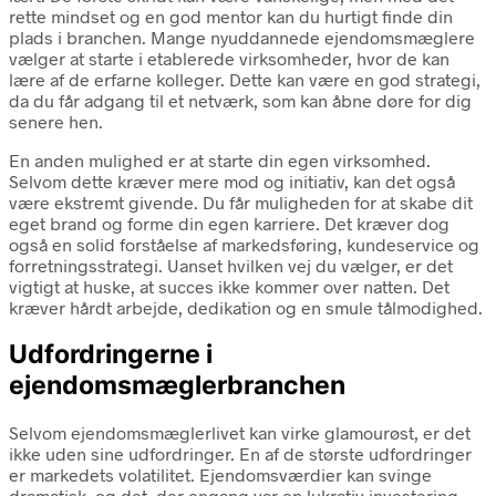
rette mindset og en god mentor kan du hurtigt finde din
plads i branchen. Mange nyuddannede ejendomsmæglere
vælger at starte i etablerede virksomheder, hvor de kan
lære af de erfarne kolleger. Dette kan være en god strategi,
da du får adgang til et netværk, som kan åbne døre for dig
senere hen.
En anden mulighed er at starte din egen virksomhed.
Selvom dette kræver mere mod og initiativ, kan det også
være ekstremt givende. Du får muligheden for at skabe dit
eget brand og forme din egen karriere. Det kræver dog
også en solid forståelse af markedsføring, kundeservice og
forretningsstrategi. Uanset hvilken vej du vælger, er det
vigtigt at huske, at succes ikke kommer over natten. Det
kræver hårdt arbejde, dedikation og en smule tålmodighed.
Udfordringerne i
ejendomsmæglerbranchen
Selvom ejendomsmæglerlivet kan virke glamourøst, er det
ikke uden sine udfordringer. En af de største udfordringer
er markedets volatilitet. Ejendomsværdier kan svinge
dramatisk, og det, der engang var en lukrativ investering,