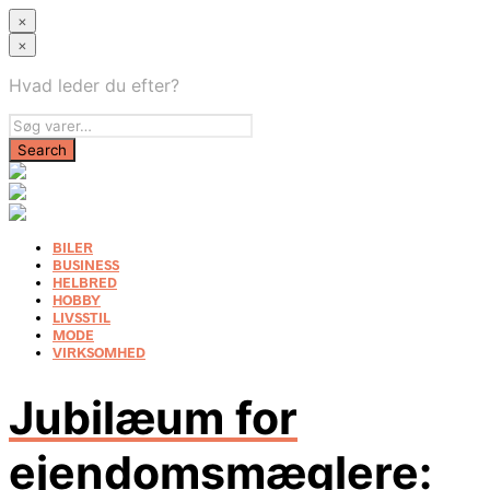
×
×
Hvad leder du efter?
BILER
BUSINESS
HELBRED
HOBBY
LIVSSTIL
MODE
VIRKSOMHED
Jubilæum for
ejendomsmæglere: