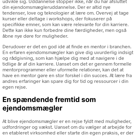
udvikle sig. Uddannelse stopper ikke, når du har afsluttet
din ejendomsmægleruddannelse. Der er altid nye
tendenser, love og teknologier at lære om. Overvej at tage
kurser eller deltage i workshops, der fokuserer på
specifikke emner, som kan være relevante for din karriere.
Dette kan ikke kun forbedre dine færdigheder, men også
åbne nye døre for muligheder.
Derudover er det en god idé at finde en mentor i branchen.
En erfaren ejendomsmægler kan give dig uvurderlig indsigt
og rådgivning, som kan hjælpe dig med at navigere i de
tidlige år af din karriere. Uanset om det er gennem formelle
mentorprogrammer eller uformelle relationer, kan det at
have en mentor gøre en stor forskel i din succes. At lære fra
andres erfaringer kan spare dig for tid og ressourcer i din
egen rejse.
En spændende fremtid som
ejendomsmægler
At blive ejendomsmægler er en rejse fyldt med muligheder,
udfordringer og vækst. Uanset om du vælger at arbejde for
en etableret virksomhed eller starte din egen praksis, er der